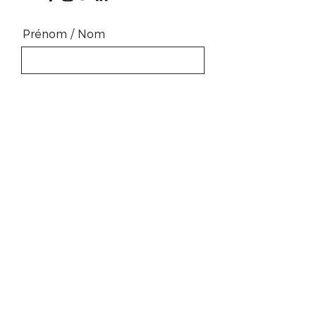
Prénom / Nom
Email
Téléphone
Sélectionnez une option
Je souhaite inscrire mon
restaurant
Je souhaite être annonceur
(publicité)
Message