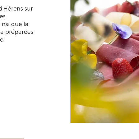
d’Hérens sur
des
nsi que la
ta préparées
e.