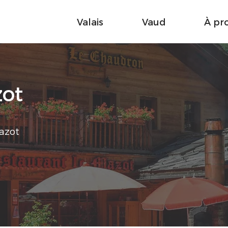
Valais
Vaud
À pr
zot
azot