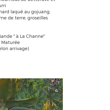
rri
nard laqué au gojuang,
e de terre, groseilles
Viande " à La Channe"
f Maturée
elon arrivage)