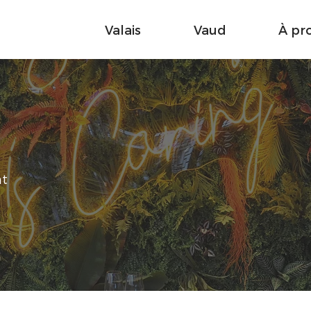
Valais
Vaud
À pr
nt