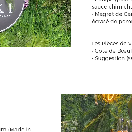
sauce chimichu
• Magret de Ca
écrasé de pomm
Les Pièces de 
• Côte de Bœu
• Suggestion (s
m (Made in