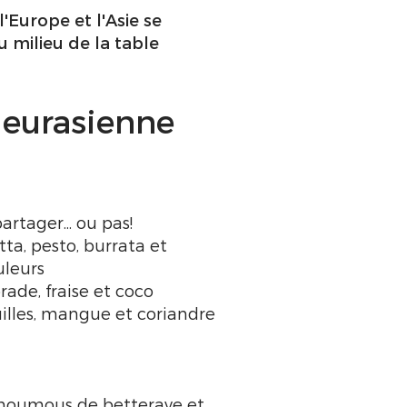
'Europe et l'Asie se
u milieu de la table
 eurasienne
artager... ou pas!
ta, pesto, burrata et
uleurs
rade, fraise et coco
uilles, mangue et coriandre
, houmous de betterave et