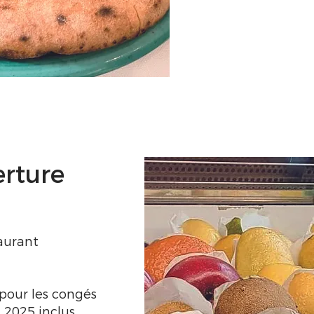
erture
taurant
 pour les congés
n 2025 inclus.